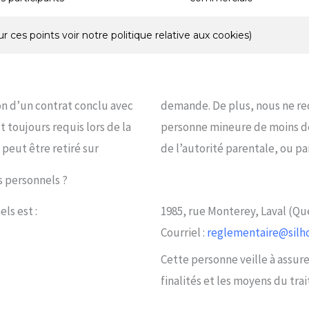
ur ces points voir notre politique relative aux cookies)
on d’un contrat conclu avec
ts personnels auprès d’une
 toujours requis lors de la
 est donné par le titulaire
peut être retiré sur
de l’autorité parentale, ou pa
s personnels ?
ls est :
1985, rue Monterey, Laval (Q
Courriel :
reglementaire@silh
Cette personne veille à assure
finalités et les moyens du tr