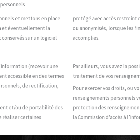
 personnels
onnels et mettons en place
 personnels seront détruits
n et éventuellement la
illis ou utilisés, seront
accomplies.
’information (recevoir une
Par ailleurs, vous avez la poss
ent accessible en des termes
traitement de vos renseigne
rsonnels, de rectification,
Pour exercer vos droits, ou v
renseignements personnels ve
ent et/ou de portabilité des
protection des renseignements
 réaliser certaines
la Commission d’accès à l’info