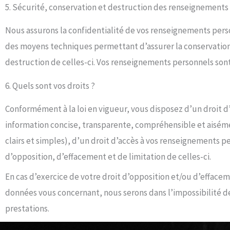
5. Sécurité, conservation et destruction des renseignements
Nous assurons la confidentialité de vos renseignements pers
protégé avec accès restreint et contrôlé. Vos renseignements
des moyens techniques permettant d’assurer la conservatio
ou anonymisés, lorsque les fins pour lesquelles ils ont été recue
destruction de celles-ci. Vos renseignements personnels sont conservés sur un logiciel
6. Quels sont vos droits ?
Conformément à la loi en vigueur, vous disposez d’un droit d
information concise, transparente, compréhensible et aisém
clairs et simples), d’un droit d’accès à vos renseignements pe
d’opposition, d’effacement et de limitation de celles-ci.
En cas d’exercice de votre droit d’opposition et/ou d’effacem
données vous concernant, nous serons dans l’impossibilité de
prestations.