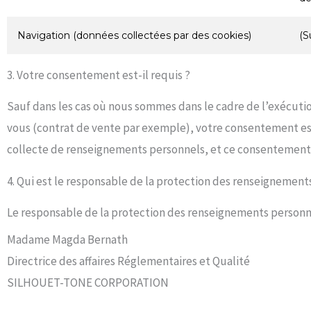
Navigation (données collectées par des cookies)
(S
3. Votre consentement est-il requis ?
Sauf dans les cas où nous sommes dans le cadre de l’exécuti
demande. De plus, nous ne recueillons pas de renseignemen
vous (contrat de vente par exemple), votre consentement est
personne mineure de moins de 14 ans, sauf si son consentement
collecte de renseignements personnels, et ce consentement 
4. Qui est le responsable de la protection des renseignement
Le responsable de la protection des renseignements personne
Madame Magda Bernath
Directrice des affaires Réglementaires et Qualité
SILHOUET-TONE CORPORATION