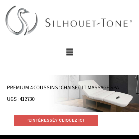
Aller
au
contenu
Menu
PREMIUM 4 COUSSINS : CHAISE/LIT MASSAGE SPA
UGS : 412730
INTÉRESSÉ? CLIQUEZ ICI