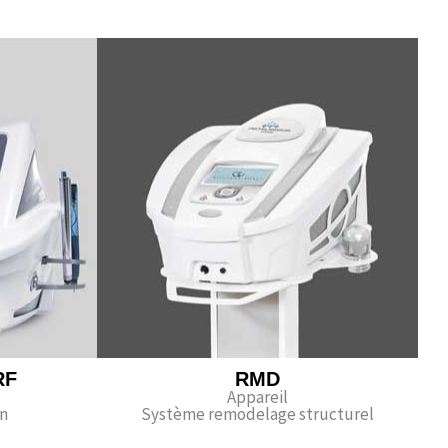
RF
RMD
Appareil
n
Système remodelage structurel