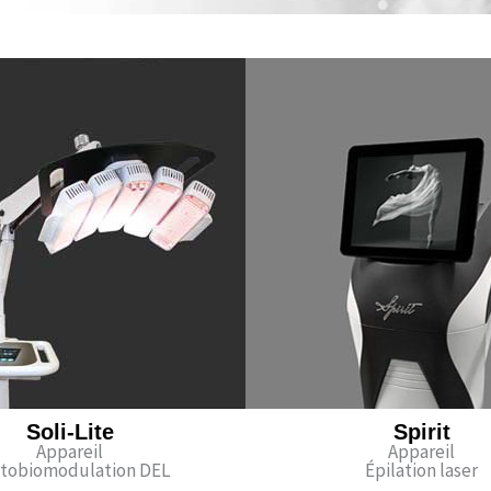
Soli-Lite
Spirit
Appareil
Appareil
tobiomodulation DEL
Épilation laser